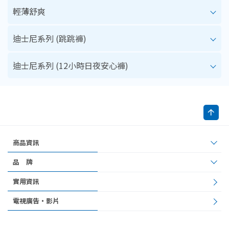
輕薄舒爽
迪士尼系列 (跳跳褲)
迪士尼系列 (12小時日夜安心褲)
商品資訊
品 牌
實用資訊
電視廣告・影片