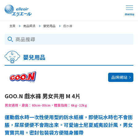
menu
主頁
商品資訊
嬰兒用品
戲水褲
嬰兒用品
品牌網站
GOO.N 戲水褲 男女共用 M 4片
男女通用，身高：60cm-80cm，體重指南：6kg-12kg
運動戲水時一次性使用型的防水紙褲，即使玩水時也不會膨
脹，尿尿便便不會跑出來。可愛迪士尼夏威夷設計風，男女
寶寶共用。密封包裝袋方便隨身攜帶