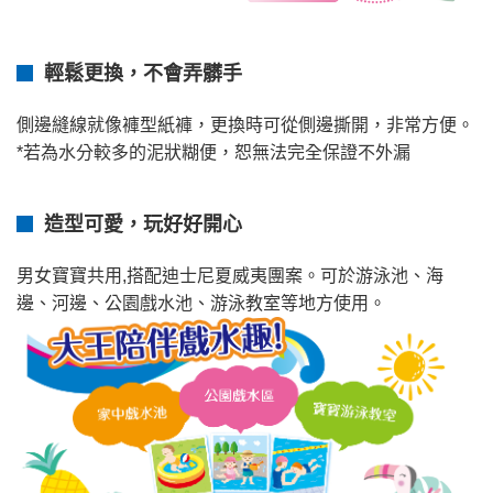
輕鬆更換，不會弄髒手
側邊縫線就像褲型紙褲，更換時可從側邊撕開，非常方便。
*若為水分較多的泥狀糊便，恕無法完全保證不外漏
造型可愛，玩好好開心
男女寶寶共用,搭配迪士尼夏威夷團案。可於游泳池、海
邊、河邊、公園戲水池、游泳教室等地方使用。